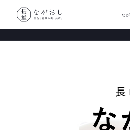
な
ながおし
美食と絶景
の街、長
崎。