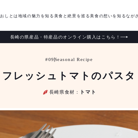
がおしとは
地域の魅力を知る
美食と絶景を巡る
美食の想いを知る
なが
長崎の県産品・特産品のオンライン購入はこちら！
#09
Seasonal Recipe
フレッシュトマトのパスタ
長崎県食材：
トマト