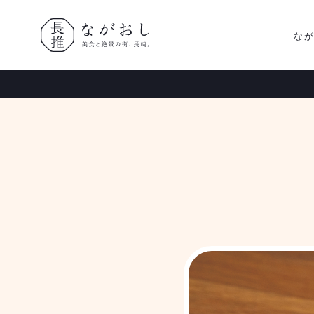
な
ながおし
美食と絶景
の街、長
崎。