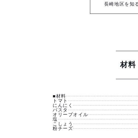
長崎地区を知
材料
■材料
トマト
にんにく
パスタ
オリーブオイル
塩
こしょう
粉チーズ