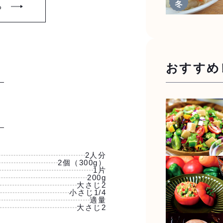
る
おすすめ
2人分
2個（300g）
1片
200g
大さじ2
小さじ1/4
適量
大さじ2