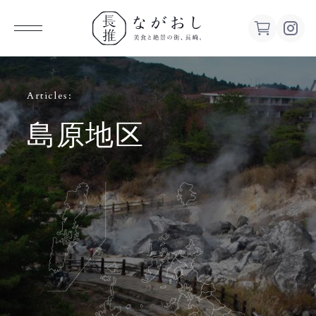
ながお
Articles:
し 美食
島原地区
と絶景の
街、長
崎。