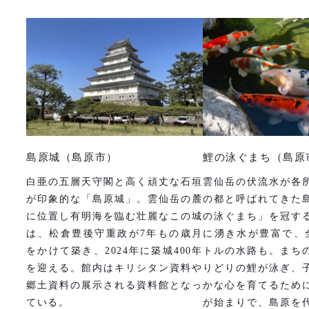
島原城（島原市）
鯉の泳ぐまち（島原
白亜の五層天守閣と高く頑丈な石垣
雲仙岳の伏流水が各
が印象的な「島原城」。雲仙岳の麓
の都と呼ばれてきた
に位置し有明海を臨む壮麗なこの城
の泳ぐまち」を冠す
は、松倉豊後守重政が7年もの歳月
に湧き水が豊富で、全
をかけて築き、2024年に築城400年
トルの水路も。まち
を迎える。館内はキリシタン資料や
りどりの鯉が泳ぎ、
郷土資料の展示される資料館となっ
かな心を育てるため
ている。
が始まりで、島原を