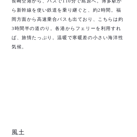
長崎空港から、バスで
110
分で島原へ。博多駅か
ら新幹線を使い鉄道を乗り継ぐと、約
2
時間。福
岡方面から高速乗合バスも出ており、こちらは約
3
時間半の道のり。各港からフェリーを利用すれ
ば、旅情たっぷり。温暖で寒暖差の小さい海洋性
気候。
風土