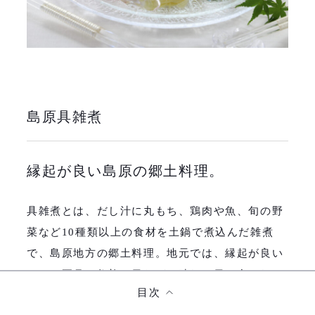
島原具雑煮
縁起が良い島原の郷土料理。
具雑煮とは、だし汁に丸もち、鶏肉や魚、旬の野
菜など
10
種類以上の食材を土鍋で煮込んだ雑煮
で、島原地方の郷土料理。地元では、縁起が良い
として正月や祭礼の日など、晴れの日に食されて
目次
いる。