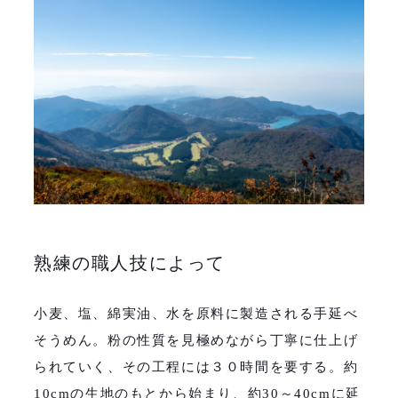
熟練の職人技によって
小麦、塩、綿実油、水を原料に製造される手延べ
そうめん。粉の性質を見極めながら丁寧に仕上げ
られていく、その工程には３０時間を要する。約
10cm
の生地のもとから始まり、約
30
～
40cm
に延