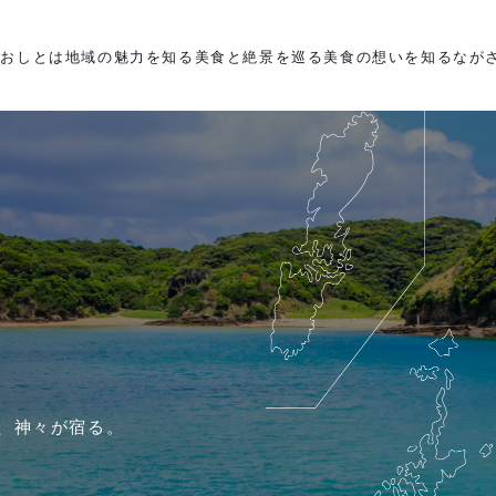
がおしとは
地域の魅力を知る
美食と絶景を巡る
美食の想いを知る
なが
、神々が宿る。