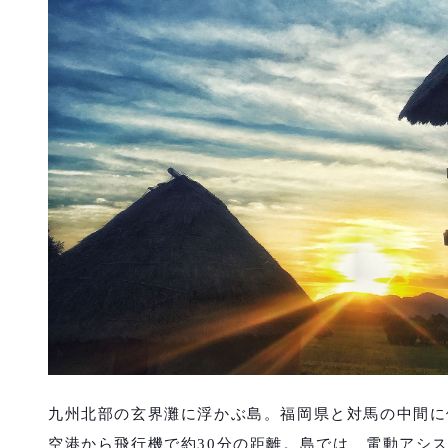
九州北部の玄界灘に浮かぶ島。福岡県と対馬の中間に
空港から飛行機で約30分の距離
。島では、電動アシ