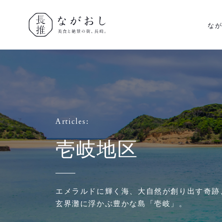
な
ながおし
美食と絶景
の街、長
Articles:
崎。
壱岐地区
エメラルドに輝く海、大自然が創り出す奇跡
玄界灘に浮かぶ豊かな島「壱岐」。