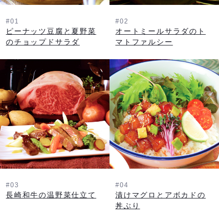
#01
#02
ピーナッツ豆腐と夏野菜
オートミールサラダのト
のチョップドサラダ
マトファルシー
#03
#04
長崎和牛の温野菜仕立て
漬けマグロとアボカドの
丼ぶり