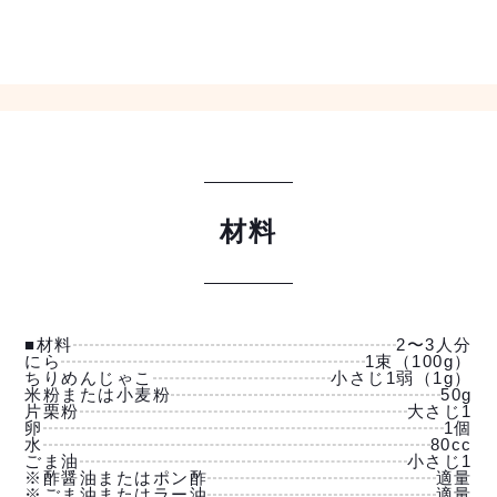
材料
■材料
2〜3人分
にら
1束（100g）
ちりめんじゃこ
小さじ1弱（1g）
米粉または小麦粉
50g
片栗粉
大さじ1
卵
1個
水
80cc
ごま油
小さじ1
※酢醤油またはポン酢
適量
※ごま油またはラー油
適量