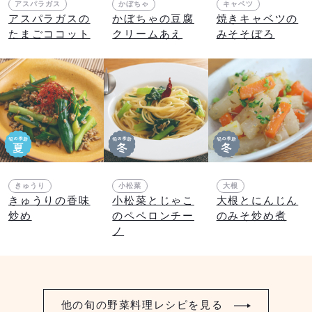
アスパラガス
かぼちゃ
キャベツ
アスパラガスの
かぼちゃの豆腐
焼きキャベツの
たまごココット
クリームあえ
みそそぼろ
きゅうり
小松菜
大根
きゅうりの香味
小松菜とじゃこ
大根とにんじん
炒め
のペペロンチー
のみそ炒め煮
ノ
他の旬の野菜料理レシピを見る