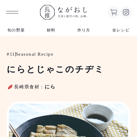
ながお
旬の野菜
材料
作り方
全レシピ
し 美食
#11
Seasonal Recipe
と絶景の
にらとじゃこのチヂミ
街、長
長崎県食材：
にら
崎。