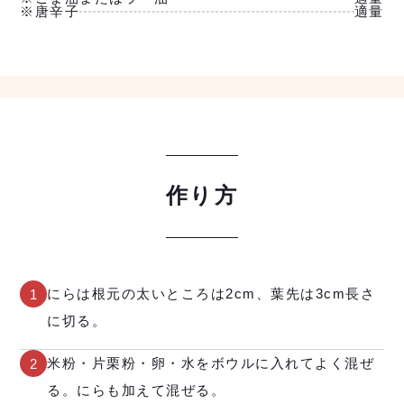
※唐辛子
適量
作り方
にらは根元の太いところは2cm、葉先は3cm長さ
1
に切る。
米粉・片栗粉・卵・水をボウルに入れてよく混ぜ
2
る。にらも加えて混ぜる。