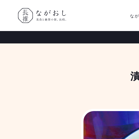
な
ながおし
美食と絶景
の街、長
漬
崎。