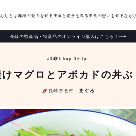
がおしとは
地域の魅力を知る
美食と絶景を巡る
美食の想いを知る
なが
長崎の県産品・特産品のオンライン購入はこちら！
#04
Pickup Recipe
けマグロとアボカドの丼ふ
長崎県食材：
まぐろ