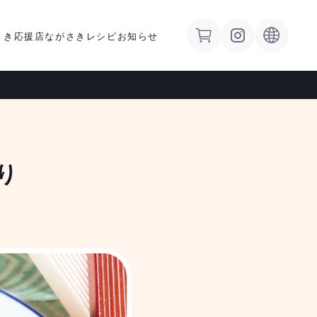
さき応援店
ながさきレシピ
お知らせ
゙り