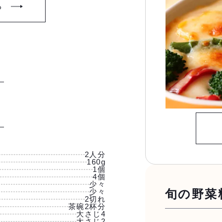
る
2人分
160g
1個
4個
少々
少々
旬の野菜
2切れ
茶碗2杯分
大さじ4
大さじ2