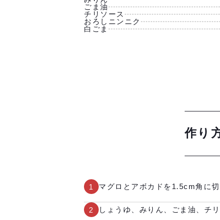
ごま油
チリソース
おろしニンニク
白ごま
作り
マグロとアボカドを1.5cm角に
1
しょうゆ、みりん、ごま油、チ
2