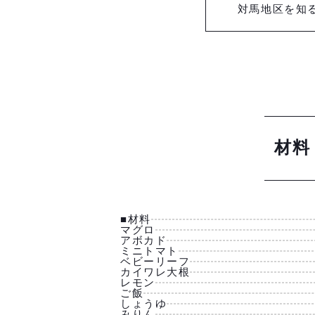
対馬地区を知
材料
■材料
マグロ
アボカド
ミニトマト
ベビーリーフ
カイワレ大根
レモン
ご飯
しょうゆ
みりん