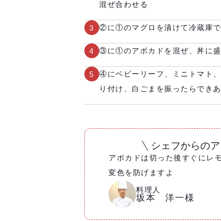
混ぜ合わせる
②に①のマグロを漬けて冷蔵庫で
3
③に①のアボカドを混ぜ、丼に
4
④にベビーリーフ、ミニトマト
5
り付け、白ごまを振ったらでき
シェフからのア
アボカドは切った後すぐにレ
変色を防げますよ
料理人
坂本 洋一様