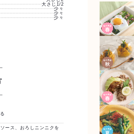
大さじ1/2
少々
少々
少々
方
切る
リソース、おろしニンニクを