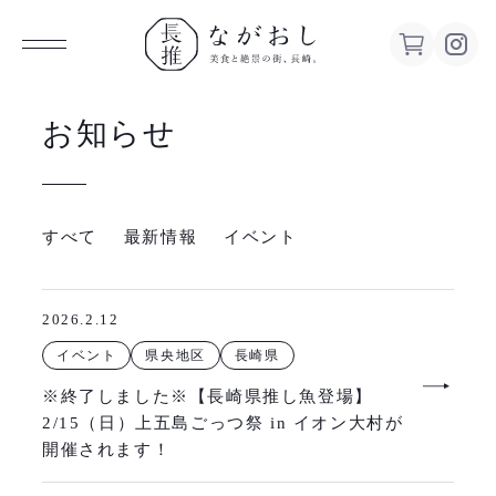
Information
ながお
お知らせ
し 美食
と絶景の
すべて
最新情報
イベント
街、長
2026.2.12
崎。
イベント
県央地区
長崎県
※終了しました※【長崎県推し魚登場】
2/15（日）上五島ごっつ祭 in イオン大村が
開催されます！