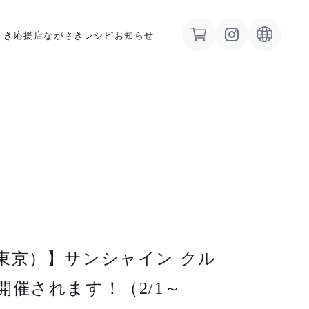
さき応援店
ながさきレシピ
お知らせ
東京）】サンシャイン クル
催されます！（2/1～