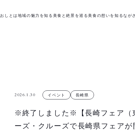
がおしとは
地域の魅力を知る
美食と絶景を巡る
美食の想いを知る
なが
2026.1.30
イベント
長崎県
※終了しました※【長崎フェア（
ーズ・クルーズで長崎県フェアが開