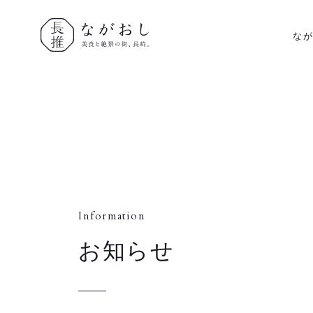
な
ながおし
美食と絶景
の街、長
崎。
Information
お知らせ