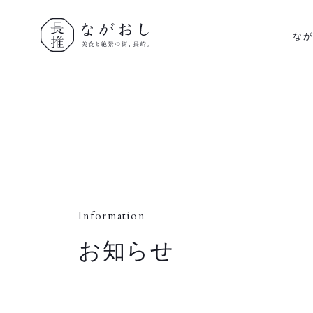
な
ながおし
美食と絶景
の街、長
崎。
Information
お知らせ