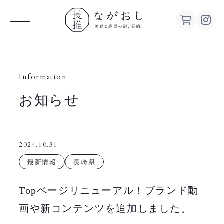
ながお
し 美食
Information
お知らせ
と絶景の
街、長
2024.10.31
崎。
最新情報
長崎県
Topページリニューアル！ブランド動
画や新コンテンツを追加しました。