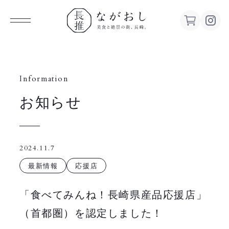
ながお
し 美食
Information
お知らせ
と絶景の
街、長
2024.11.7
崎。
最新情報
応援店
「食べてみんね！長崎県産品応援店」
（首都圏）を認定しました！