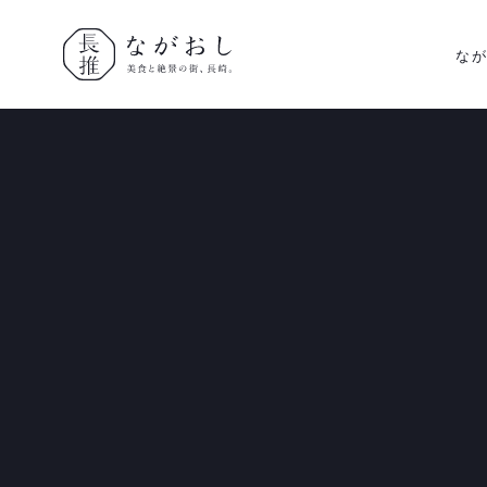
な
ながおし
美食と絶景
の街、長
崎。