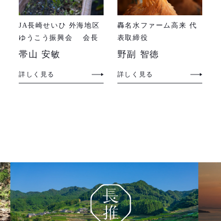
JA長崎せいひ 外海地区
轟名水ファーム高来 代
ゆうこう振興会 会長
表取締役
帯山 安敏
野副 智徳
詳しく見る
詳しく見る