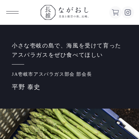
ながお
し 美食
小さな壱岐の島で、海風を受けて育った
アスパラガスをぜひ食べてほしい
と絶景の
JA壱岐市アスパラガス部会 部会長
街、長
平野 泰史
崎。