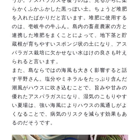
うか。アスパラガスを覆うのは、見るからに柔
らかくふかふかした黒っぽい土。ちょうど堆肥
を入れたばかりだと言います。堆肥に使用する
のは、壱岐牛の牛ふん。島内の畜産農家の方と
連携した堆肥をまくことによって、地下茎と貯
蔵根が育ちやすいスポンジ状の土になり、アス
パラガス栽培に欠かせない水はけの良さも叶え
られると言います。
また、島ならではの海風も大きく影響すると話
す平野さん。塩分やミネラルをたっぷり含んだ
潮風がハウスに吹き込むことで、旨みや甘みの
優れたアスパラガスになり、湿気のこもりやす
い夏場は、強い海風によりハウスの風通しがよ
くなることで、病気のリスクを減らす効果もあ
るのだそうです。