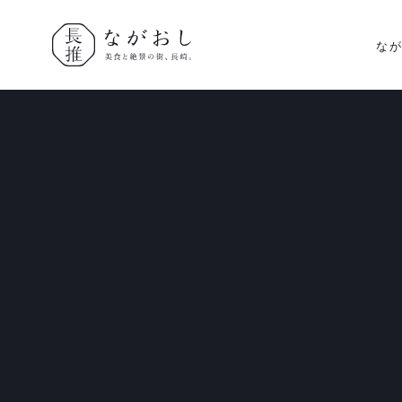
な
ながおし
美食と絶景
の街、長
崎。