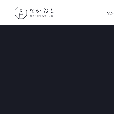
な
ながおし
美食と絶景
の街、長
崎。