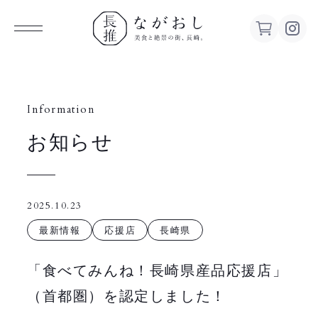
ながお
し 美食
Information
お知らせ
と絶景の
街、長
2025.10.23
崎。
最新情報
応援店
長崎県
「食べてみんね！長崎県産品応援店」
（首都圏）を認定しました！