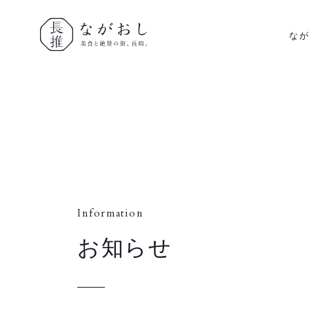
な
ながおし
美食と絶景
の街、長
崎。
Information
お知らせ