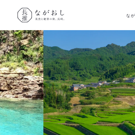
な
ながおし
美食と絶景
の街、長
崎。