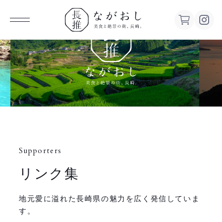
ながお
し 美食
と絶景の
街、長
Supporters
崎。
リンク集
地元愛に溢れた長崎県の魅力を広く発信していま
す。