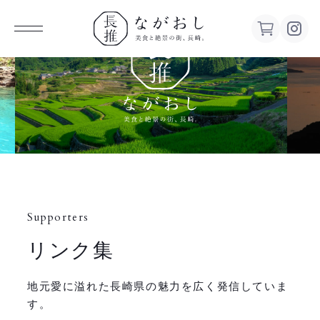
ながお
し 美食
と絶景の
街、長
Supporters
崎。
リンク集
地元愛に溢れた長崎県の魅力を広く発信していま
す。