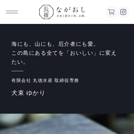
ながお
し 美食
海にも、山にも、厄介者にも愛。
この島にある全てを「おいしい」に変え
と絶景の
たい。
街、長
有限会社 丸徳水産 取締役専務
犬束 ゆかり
崎。