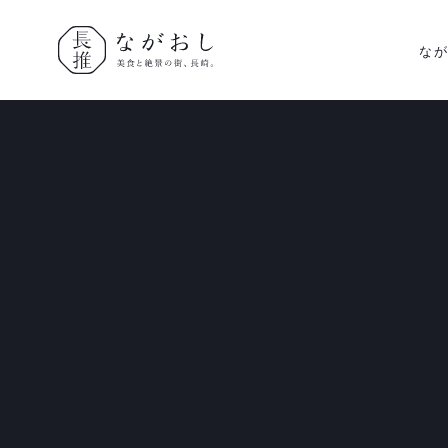
な
ながおし
美食と絶景
の街、長
崎。