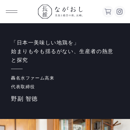
ながお
し 美食
「日本一美味しい地鶏を」
始まりも今も揺るがない、生産者の熱意
と絶景の
と探究
街、長
轟名水ファーム高来
代表取締役
崎。
野副 智徳