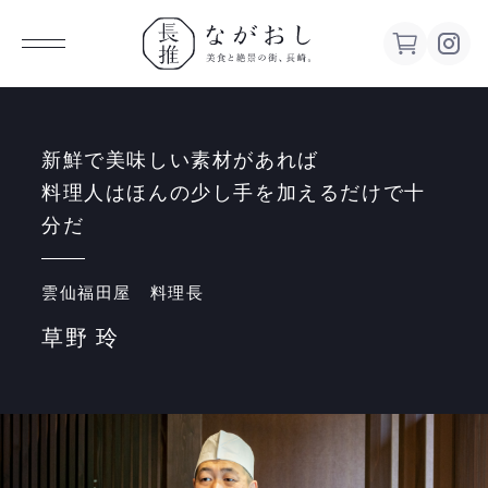
ながお
し 美食
新鮮で美味しい素材があれば
料理人はほんの少し手を加えるだけで十
と絶景の
分だ
街、長
雲仙福田屋 料理長
草野 玲
崎。