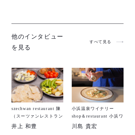
他のインタビュー
すべて見る
を見る
szechwan restaurant 陳
小浜温泉ワイナリー
（スーツァンレストラン
shop＆restaurant 小浜ワ
チン）
イン食堂
井上 和豊
川島 貴宏