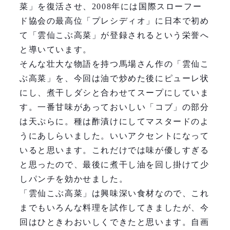
菜」を復活させ、2008年には国際スローフー
ド協会の最高位「プレシディオ」に日本で初め
て「雲仙こぶ高菜」が登録されるという栄誉へ
と導いています。
そんな壮大な物語を持つ馬場さん作の「雲仙こ
ぶ高菜」を、今回は油で炒めた後にピューレ状
にし、煮干しダシと合わせてスープにしていま
す。一番甘味があっておいしい「コブ」の部分
は天ぷらに。種は酢漬けにしてマスタードのよ
うにあしらいました。いいアクセントになって
いると思います。これだけでは味が優しすぎる
と思ったので、最後に煮干し油を回し掛けて少
しパンチを効かせました。
「雲仙こぶ高菜」は興味深い食材なので、これ
までもいろんな料理を試作してきましたが、今
回はひときわおいしくできたと思います。自画