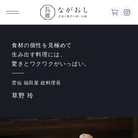
ながお
し 美食
食材の個性を見極めて
生み出す料理には、
と絶景の
驚きとワクワクがいっぱい。
街、長
雲仙 福田屋 総料理長
草野 玲
崎。