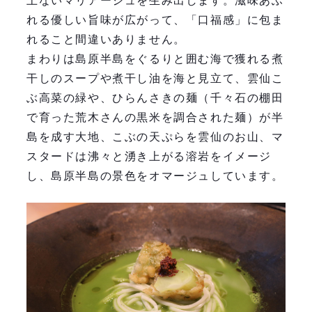
上ないマリアージュを生み出します。滋味あふ
れる優しい旨味が広がって、「口福感」に包ま
れること間違いありません。
まわりは島原半島をぐるりと囲む海で獲れる煮
干しのスープや煮干し油を海と見立て、雲仙こ
ぶ高菜の緑や、ひらんさきの麺（千々石の棚田
で育った荒木さんの黒米を調合された麺）が半
島を成す大地、こぶの天ぷらを雲仙のお山、マ
スタードは沸々と湧き上がる溶岩をイメージ
し、島原半島の景色をオマージュしています。