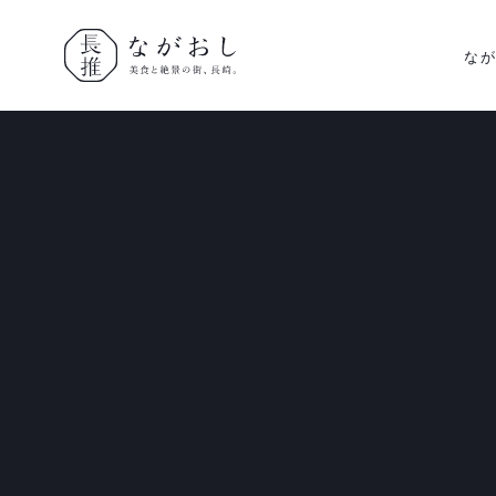
な
ながおし
美食と絶景
の街、長
崎。