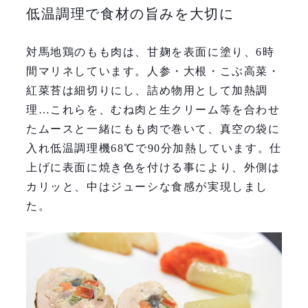
低温調理で食材の旨みを大切に
対馬地鶏のもも肉は、甘麹を表面に塗り、6時
間マリネしています。人参・大根・こぶ高菜・
紅菜苔は細切りにし、詰め物用として加熱調
理…これらを、むね肉と生クリーム等を合わせ
たムースと一緒にもも肉で巻いて、真空の袋に
入れ低温調理機68℃で90分加熱しています。仕
上げに表面に焼き色を付ける事により、外側は
カリッと、中はジューシな食感が実現しまし
た。