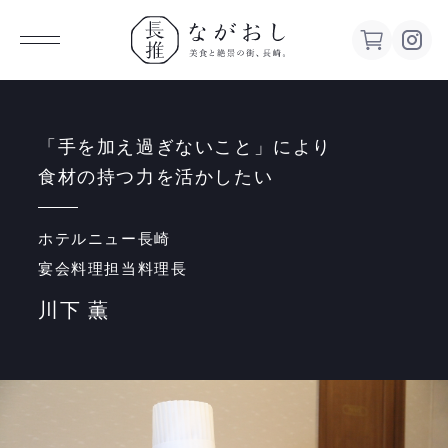
ながお
し 美食
「手を加え過ぎないこと」により
食材の持つ力を活かしたい
と絶景の
ホテルニュー長崎
街、長
宴会料理担当料理長
川下 薫
崎。