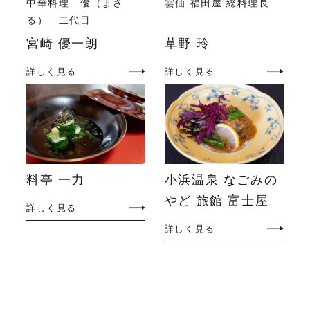
中華料理 優（まさ
雲仙 福田屋 総料理長
る） 二代目
宮崎 優一朗
草野 玲
詳しく見る
詳しく見る
料亭 一力
小浜温泉 なごみの
やど 旅館 富士屋
詳しく見る
詳しく見る