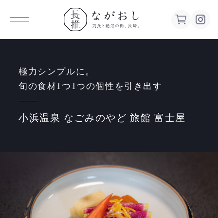
ながお
し 美食
極力シンプルに。
旬の食材1つ1つの個性を引き出す
と絶景の
小浜温泉 なごみのやど 旅館 富士屋
街、長
崎。