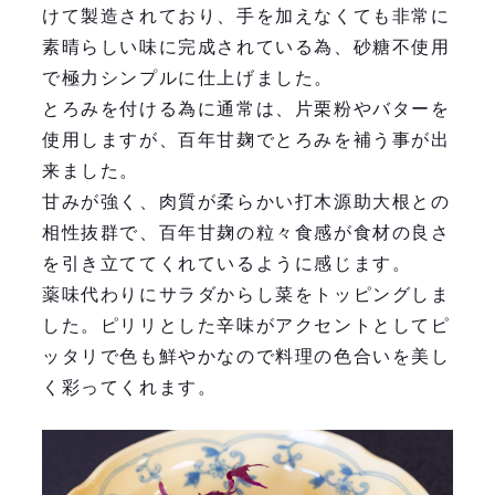
けて製造されており、手を加えなくても非常に
素晴らしい味に完成されている為、砂糖不使用
で極力シンプルに仕上げました。
とろみを付ける為に通常は、片栗粉やバターを
使用しますが、百年甘麹でとろみを補う事が出
来ました。
甘みが強く、肉質が柔らかい打木源助大根との
相性抜群で、百年甘麹の粒々食感が食材の良さ
を引き立ててくれているように感じます。
薬味代わりにサラダからし菜をトッピングしま
した。ピリリとした辛味がアクセントとしてピ
ッタリで色も鮮やかなので料理の色合いを美し
く彩ってくれます。