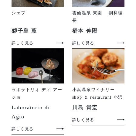
シェフ
雲仙温泉 東園 副料理
長
獅子島 薫
橋本 伸陽
詳しく見る
詳しく見る
ラボラトリオ ディ アー
小浜温泉ワイナリー
ジョ
shop ＆ restaurant 小浜
ワイン食堂
Laboratorio di
川島 貴宏
Agio
詳しく見る
詳しく見る