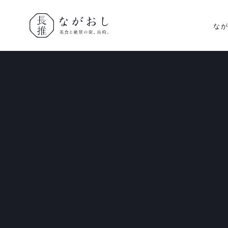
な
ながおし
美食と絶景
の街、長
崎。