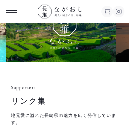
ながお
し 美食
と絶景の
街、長
Supporters
崎。
リンク集
地元愛に溢れた長崎県の魅力を広く発信していま
す。