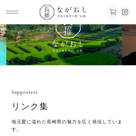
ながお
し 美食
と絶景の
街、長
Supporters
崎。
リンク集
地元愛に溢れた長崎県の魅力を広く発信していま
す。