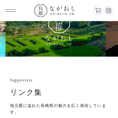
ながお
し 美食
と絶景の
街、長
Supporters
崎。
リンク集
地元愛に溢れた長崎県の魅力を広く発信していま
す。