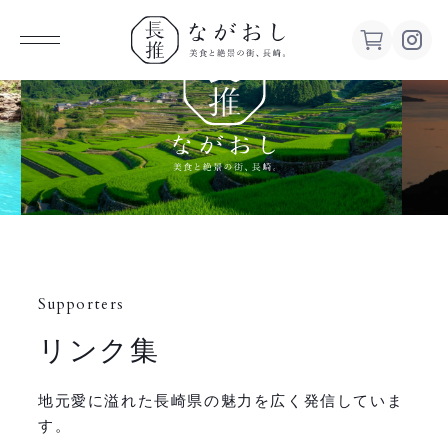
ながお
し 美食
と絶景の
街、長
Supporters
崎。
リンク集
地元愛に溢れた長崎県の魅力を広く発信していま
す。