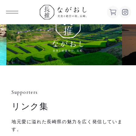
ながお
し 美食
と絶景の
街、長
Supporters
崎。
リンク集
地元愛に溢れた長崎県の魅力を広く発信していま
す。