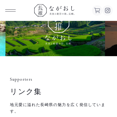
ながお
し 美食
と絶景の
街、長
Supporters
崎。
リンク集
地元愛に溢れた長崎県の魅力を広く発信していま
す。