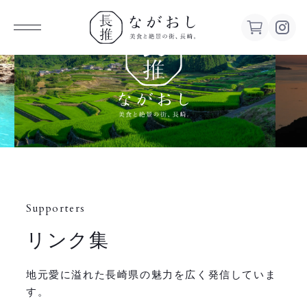
ながお
し 美食
と絶景の
街、長
Supporters
崎。
リンク集
地元愛に溢れた長崎県の魅力を広く発信していま
す。