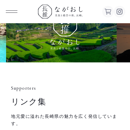
ながお
し 美食
と絶景の
街、長
Supporters
崎。
リンク集
地元愛に溢れた長崎県の魅力を広く発信していま
す。