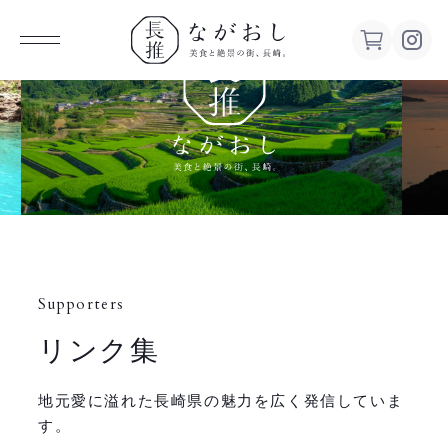
ながお
し 美食
と絶景の
街、長
Supporters
崎。
リンク集
地元愛に溢れた長崎県の魅力を広く発信していま
す。