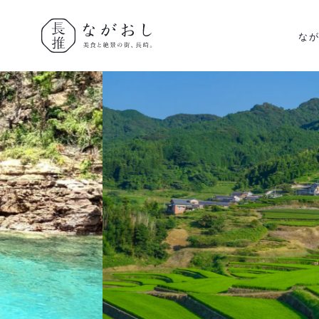
な
ながおし
美食と絶景
の街、長
崎。