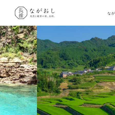
な
ながおし
美食と絶景
の街、長
崎。