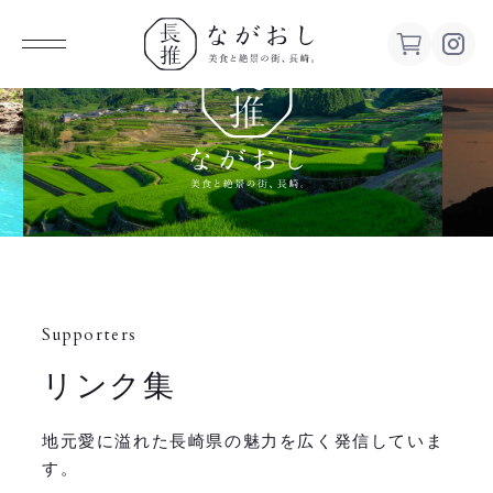
ながお
し 美食
と絶景の
街、長
Supporters
崎。
リンク集
地元愛に溢れた長崎県の魅力を広く発信していま
す。