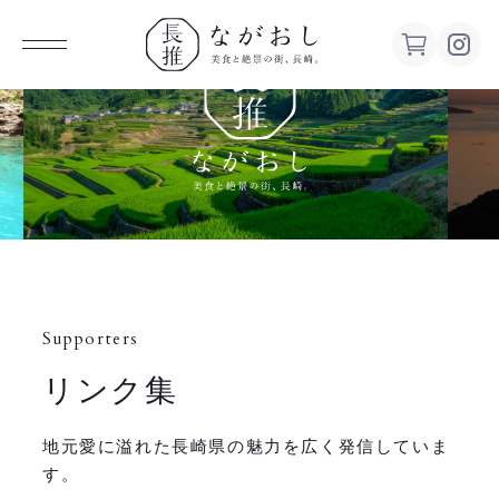
ながお
し 美食
と絶景の
街、長
Supporters
崎。
リンク集
地元愛に溢れた長崎県の魅力を広く発信していま
す。