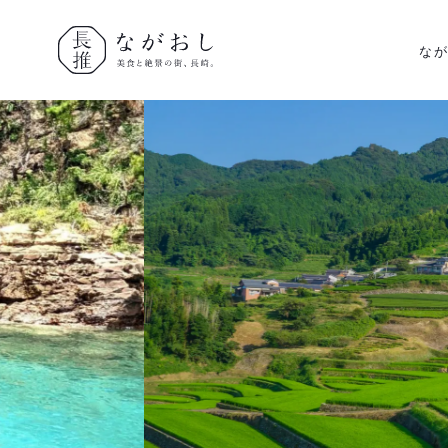
な
ながおし
美食と絶景
の街、長
崎。