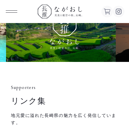
ながお
し 美食
と絶景の
街、長
Supporters
崎。
リンク集
地元愛に溢れた長崎県の魅力を広く発信していま
す。