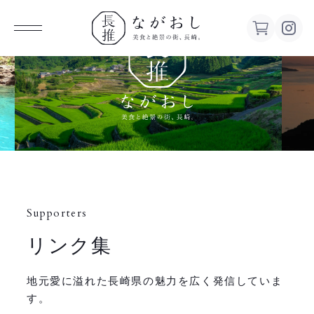
ながお
し 美食
と絶景の
街、長
Supporters
崎。
リンク集
地元愛に溢れた長崎県の魅力を広く発信していま
す。