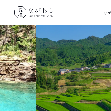
な
ながおし
美食と絶景
の街、長
崎。