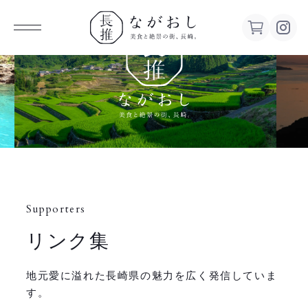
ながお
し 美食
と絶景の
街、長
Supporters
崎。
リンク集
地元愛に溢れた長崎県の魅力を広く発信していま
す。