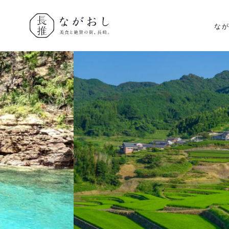
な
ながおし
美食と絶景
の街、長
崎。