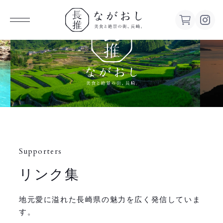
ながお
し 美食
と絶景の
街、長
Supporters
崎。
リンク集
地元愛に溢れた長崎県の魅力を広く発信していま
す。