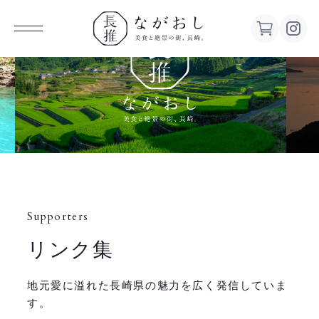
ながお
し 美食
と絶景の
街、長
Supporters
崎。
リンク集
地元愛に溢れた長崎県の魅力を広く発信していま
す。